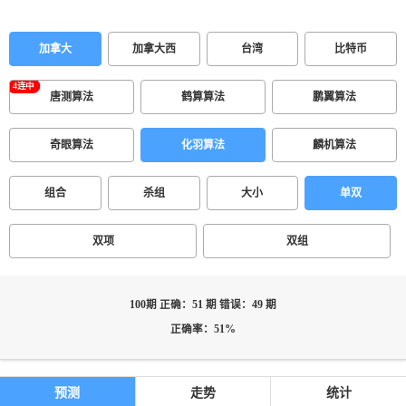
加拿大
加拿大西
台湾
比特币
唐测算法
鹤算算法
鹏翼算法
奇眼算法
化羽算法
麟机算法
组合
杀组
大小
单双
双项
双组
100期 正确：51 期 错误：49 期
正确率：51%
预测
走势
统计