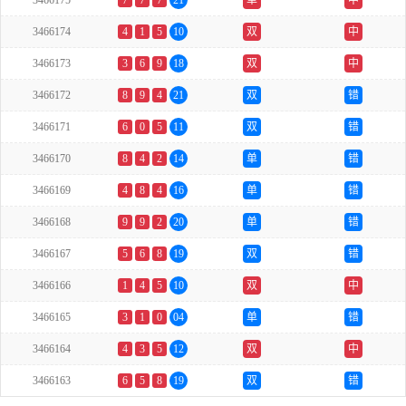
3466175
7
7
7
21
单
中
3466174
4
1
5
10
双
中
3466173
3
6
9
18
双
中
3466172
8
9
4
21
双
错
3466171
6
0
5
11
双
错
3466170
8
4
2
14
单
错
3466169
4
8
4
16
单
错
3466168
9
9
2
20
单
错
3466167
5
6
8
19
双
错
3466166
1
4
5
10
双
中
3466165
3
1
0
04
单
错
3466164
4
3
5
12
双
中
3466163
6
5
8
19
双
错