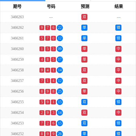
期号
号码
预测
结果
3466263
---
双
---
3466262
9
7
6
22
单
错
3466261
5
7
0
12
单
错
3466260
1
5
3
09
单
中
3466259
4
8
5
17
单
中
3466258
9
4
1
14
双
中
3466257
7
1
4
12
双
中
3466256
8
9
8
25
单
中
3466255
5
9
1
15
双
错
3466254
2
9
3
14
双
中
3466253
7
2
6
15
双
错
3466252
8
9
9
26
单
错