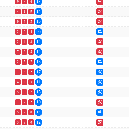
17
单
6
7
4
14
双
4
1
9
16
双
9
4
3
06
单
2
0
4
14
双
2
4
8
14
双
7
2
5
16
单
2
7
7
17
双
7
8
2
11
双
4
2
5
15
双
5
3
7
10
双
1
7
2
14
单
5
9
0
12
双
3
9
0