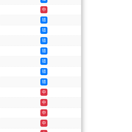
中
错
错
错
错
错
错
错
中
中
中
中