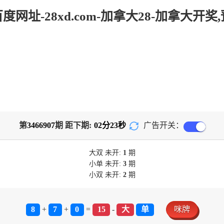
第
3466907
期 距下期:
02
分
22
秒
广告开关：
大双
未开:
1
期
小单
未开:
3
期
小双
未开:
2
期
8
+
7
+
0
=
15
-
大
单
咪牌