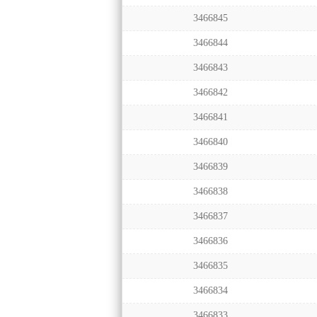
3466845
3466844
3466843
3466842
3466841
3466840
3466839
3466838
3466837
3466836
3466835
3466834
3466833