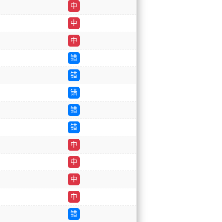
中
中
中
错
错
错
错
错
中
中
中
中
错