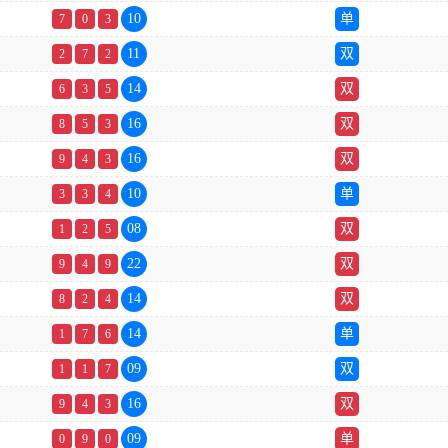
10
单
7
0
3
11
双
2
7
2
14
双
6
3
5
16
双
8
5
3
16
双
9
4
3
10
单
3
3
4
08
双
1
2
5
22
双
9
4
9
14
双
8
2
4
14
单
1
7
6
09
双
1
1
7
16
双
9
4
3
09
单
0
9
0