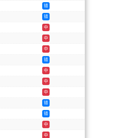
错
错
中
中
中
错
中
中
中
错
错
中
中