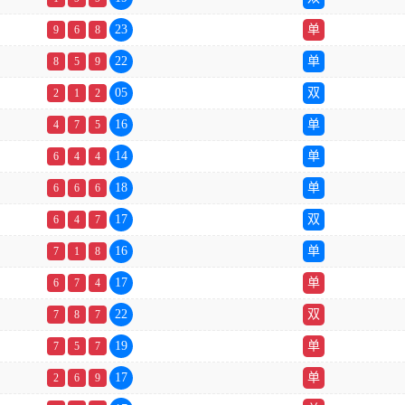
23
单
9
6
8
22
单
8
5
9
05
双
2
1
2
16
单
4
7
5
14
单
6
4
4
18
单
6
6
6
17
双
6
4
7
16
单
7
1
8
17
单
6
7
4
22
双
7
8
7
19
单
7
5
7
17
单
2
6
9