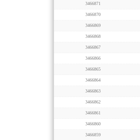
3466871
3466870
3466869
3466868
3466867
3466866
3466865
3466864
3466863
3466862
3466861
3466860
3466859