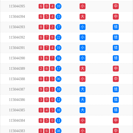
115044395
6
0
4
10
小
中
115044394
6
5
4
15
大
中
115044393
8
7
2
17
小
错
115044392
6
7
9
22
小
错
115044391
8
7
4
19
小
错
115044390
3
6
7
16
小
错
115044389
2
6
9
17
大
中
115044388
0
1
5
06
小
中
115044387
9
0
1
10
大
错
115044386
3
9
0
12
大
错
115044385
1
4
5
10
大
错
115044384
6
5
0
11
小
中
115044383
1
6
1
08
小
中