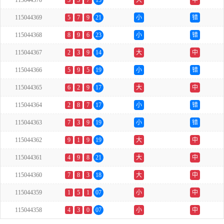
115044370
3
5
7
15
大
中
115044369
5
7
9
21
小
错
115044368
8
9
6
23
小
错
115044367
2
3
9
14
大
中
115044366
5
9
5
19
小
错
115044365
6
2
9
17
大
中
115044364
2
8
7
17
小
错
115044363
7
3
9
19
小
错
115044362
9
1
9
19
大
中
115044361
4
9
8
21
大
中
115044360
7
8
3
18
大
中
115044359
1
5
1
07
小
中
115044358
4
3
0
07
小
中