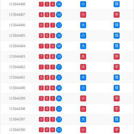
115044408
7
5
4
16
小
错
115044407
4
3
3
10
小
中
115044406
0
5
7
12
大
错
115044405
9
6
1
16
小
错
115044404
7
2
0
09
大
错
115044403
7
4
8
19
大
中
115044402
7
3
7
17
大
中
115044401
0
3
8
11
大
错
115044400
2
8
6
16
小
错
115044399
5
0
1
06
小
中
115044398
2
8
2
12
小
中
115044397
9
1
3
13
大
错
115044396
3
0
0
03
小
中