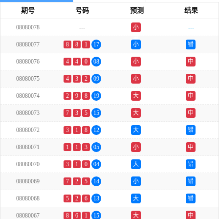
期号
号码
预测
结果
08080078
---
小
---
单
08080077
8
8
1
17
小
错
08080076
4
4
0
08
小
中
08080075
4
3
2
09
小
中
08080074
2
9
8
19
大
中
08080073
7
3
5
15
大
中
08080072
3
1
8
12
大
错
08080071
1
1
3
05
小
中
08080070
3
1
0
04
大
错
08080069
7
2
5
14
小
错
08080068
5
2
6
13
大
错
08080067
8
6
1
15
大
中