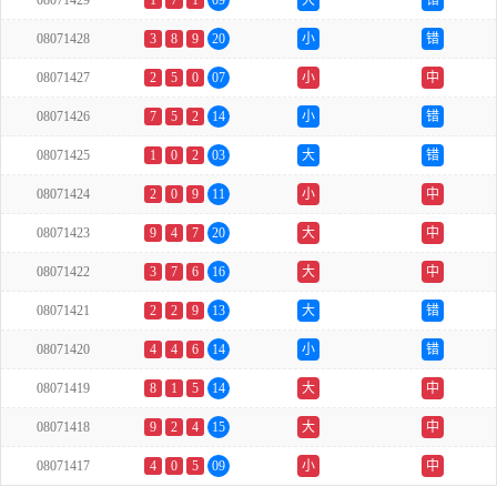
08071429
1
7
1
09
大
错
08071428
3
8
9
20
小
错
08071427
2
5
0
07
小
中
08071426
7
5
2
14
小
错
08071425
1
0
2
03
大
错
08071424
2
0
9
11
小
中
08071423
9
4
7
20
大
中
08071422
3
7
6
16
大
中
08071421
2
2
9
13
大
错
08071420
4
4
6
14
小
错
08071419
8
1
5
14
大
中
08071418
9
2
4
15
大
中
08071417
4
0
5
09
小
中