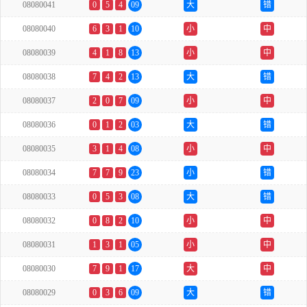
08080041
0
5
4
09
大
错
08080040
6
3
1
10
小
中
08080039
4
1
8
13
小
中
08080038
7
4
2
13
大
错
08080037
2
0
7
09
小
中
08080036
0
1
2
03
大
错
08080035
3
1
4
08
小
中
08080034
7
7
9
23
小
错
08080033
0
5
3
08
大
错
08080032
0
8
2
10
小
中
08080031
1
3
1
05
小
中
08080030
7
9
1
17
大
中
08080029
0
3
6
09
大
错