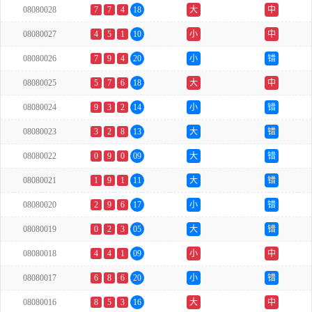
08080028
7
7
4
18
大
中
08080027
4
5
1
10
小
中
08080026
7
9
4
20
小
错
08080025
5
7
6
18
大
中
08080024
9
3
2
14
小
错
08080023
3
2
8
13
大
错
08080022
0
9
0
09
大
错
08080021
1
9
1
11
大
错
08080020
2
9
6
17
小
错
08080019
0
2
3
05
大
错
08080018
4
4
1
09
小
中
08080017
6
8
6
20
小
错
08080016
8
5
3
16
大
中