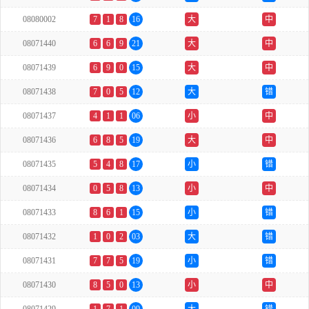
08080002
7
1
8
16
大
中
08071440
6
6
9
21
大
中
08071439
6
9
0
15
大
中
08071438
7
0
5
12
大
错
08071437
4
1
1
06
小
中
08071436
6
8
5
19
大
中
08071435
5
4
8
17
小
错
08071434
0
5
8
13
小
中
08071433
8
6
1
15
小
错
08071432
1
0
2
03
大
错
08071431
7
7
5
19
小
错
08071430
8
5
0
13
小
中