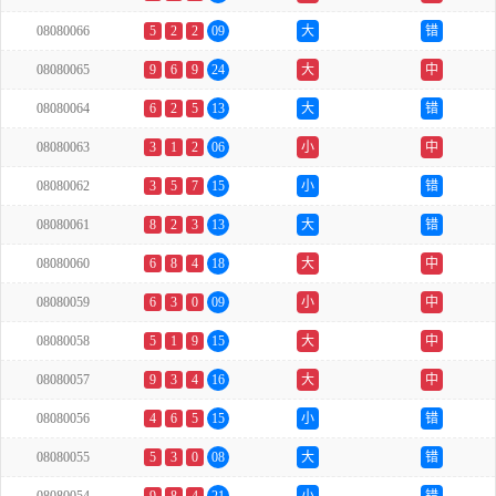
08080066
5
2
2
09
大
错
08080065
9
6
9
24
大
中
08080064
6
2
5
13
大
错
08080063
3
1
2
06
小
中
08080062
3
5
7
15
小
错
08080061
8
2
3
13
大
错
08080060
6
8
4
18
大
中
08080059
6
3
0
09
小
中
08080058
5
1
9
15
大
中
08080057
9
3
4
16
大
中
08080056
4
6
5
15
小
错
08080055
5
3
0
08
大
错