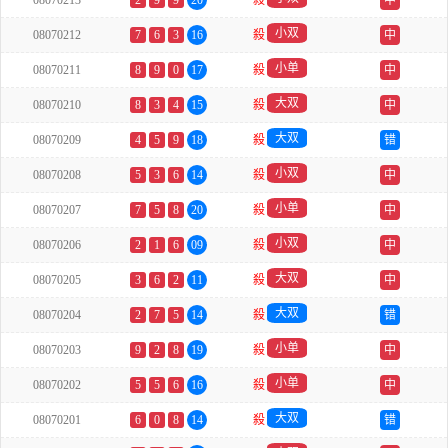
08070213
2
9
9
20
殺
中
小双
08070212
7
6
3
16
殺
中
小单
08070211
8
9
0
17
殺
中
大双
08070210
8
3
4
15
殺
中
大双
08070209
4
5
9
18
殺
错
小双
08070208
5
3
6
14
殺
中
小单
08070207
7
5
8
20
殺
中
小双
08070206
2
1
6
09
殺
中
大双
08070205
3
6
2
11
殺
中
大双
08070204
2
7
5
14
殺
错
小单
08070203
9
2
8
19
殺
中
小单
08070202
5
5
6
16
殺
中
大双
08070201
6
0
8
14
殺
错