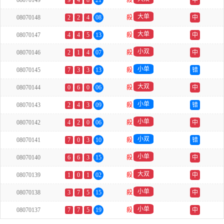
08070149
9
4
8
21
殺
中
大单
08070148
2
2
4
08
殺
中
大单
08070147
4
4
5
13
殺
中
小双
08070146
2
1
4
07
殺
中
小单
08070145
7
3
3
13
殺
错
大双
08070144
0
6
0
06
殺
中
小单
08070143
2
4
3
09
殺
错
小单
08070142
4
2
0
06
殺
中
小双
08070141
7
0
3
10
殺
错
小单
08070140
6
6
3
15
殺
中
大双
08070139
1
0
1
02
殺
中
小单
08070138
3
7
5
15
殺
中
小单
08070137
7
7
5
19
殺
中