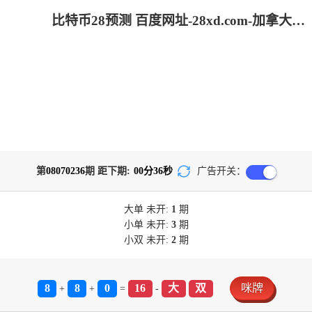
比特币28预测 百度网址-28xd.com-加拿大28-加拿大开奖,预测网,28预测,28分析,28结果,加拿大28开奖预测,加拿大28开奖预知
第
08070236
期 距下期:
00
分
36
秒
广告开关：
大单
未开:
1
期
小单
未开:
3
期
小双
未开:
2
期
8
8
0
16
大
双
咪牌
+
+
=
-