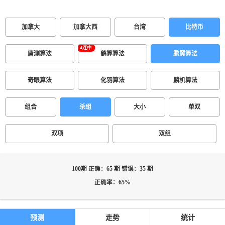
加拿大
加拿大西
台湾
比特币
唐测算法
鹤算算法
鹏翼算法
奇眼算法
化羽算法
麟机算法
组合
杀组
大小
单双
双项
双组
100期 正确：65 期 错误：35 期
正确率：65%
预测
走势
统计